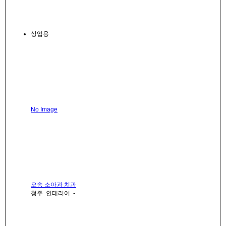
상업용
No Image
오송 소아과 치과
청주
인테리어
-