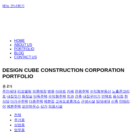
메뉴 건너뛰기
HOME
ABOUT US
PORTFOLIO
BLOG
CONTACT US
DESIGN CUBE CONSTRUCTION CORPORATION
PORTFOLIO
총
2
개
주인세대
리모델링
의류매장
병원
아파트
카페
전원주택
수익형부동산
노출콘크리
트
내집짓기
화장실
단독주택
수익형주택
치과
건축
내집꾸미기
언택트
음식점
한
식당
다가구주택
다중주택
예쁜집
고속도로휴게소
근생시설
임대세대
신축
인테리
어
예쁜주택
모던하우스
상가
의료시설
전체
주거용
상업용
업무용