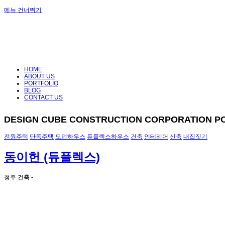
메뉴 건너뛰기
HOME
ABOUT US
PORTFOLIO
BLOG
CONTACT US
DESIGN CUBE CONSTRUCTION CORPORATION
P
전원주택
단독주택
모던하우스
듀플렉스하우스
건축
인테리어
신축
내집짓기
동이헌 (듀플렉스)
청주
건축
-